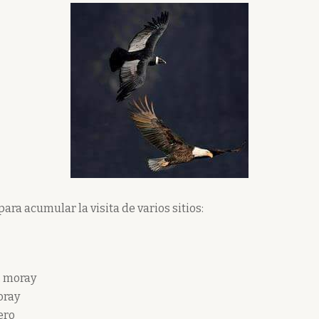
 para acumular la visita de varios sitios:
, moray
oray
ero