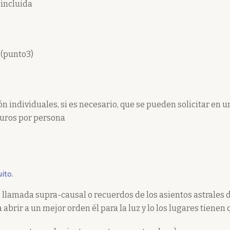
 incluida
n (punto3)
ón individuales, si es necesario, que se pueden solicitar en u
 euros por persona
ito.
llamada supra-causal o recuerdos de los asientos astrales de 
 abrir a un mejor orden él para la luz y lo los lugares tienen 