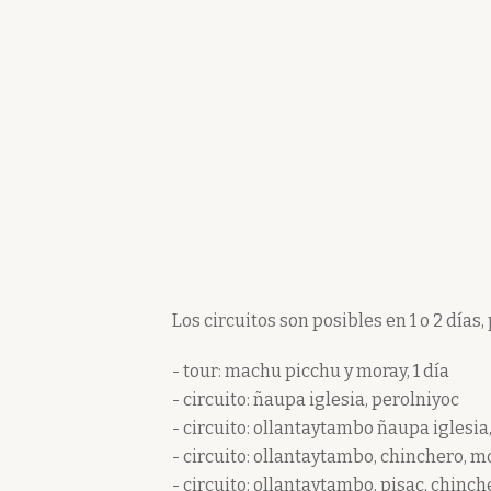
Los circuitos son posibles en 1 o 2 días,
- tour: machu picchu y moray, 1 día
- circuito: ñaupa iglesia, perolniyoc
- circuito: ollantaytambo ñaupa iglesia
- circuito: ollantaytambo, chinchero, m
- circuito: ollantaytambo, pisac, chinch