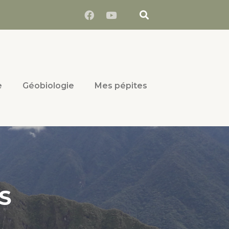
e
Géobiologie
Mes pépites
S